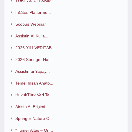
TÜBİTAK ULAKBİM –...
InCites Platformu...
Scopus Webinar
Assistin.AI Kulla...
2026 YILI VERİTAB...
2026 Springer Nat...
Assistin.ai Yapay...
Temel İnsan Anato...
HukukTürk Veri Ta...
Airisto AI Erişimi
Springer Nature O...
"Tümer Altaş – On...