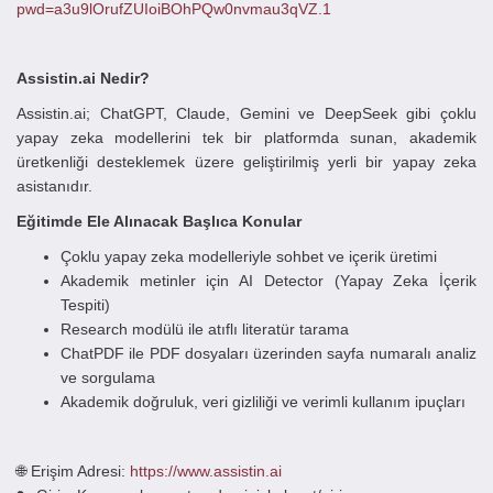
pwd=a3u9lOrufZUIoiBOhPQw0nvmau3qVZ.1
Assistin.ai Nedir?
Assistin.ai; ChatGPT, Claude, Gemini ve DeepSeek gibi çoklu
yapay zeka modellerini tek bir platformda sunan, akademik
üretkenliği desteklemek üzere geliştirilmiş yerli bir yapay zeka
asistanıdır.
Eğitimde Ele Alınacak Başlıca Konular
Çoklu yapay zeka modelleriyle sohbet ve içerik üretimi
Akademik metinler için AI Detector (Yapay Zeka İçerik
Tespiti)
Research modülü ile atıflı literatür tarama
ChatPDF ile PDF dosyaları üzerinden sayfa numaralı analiz
ve sorgulama
Akademik doğruluk, veri gizliliği ve verimli kullanım ipuçları
🌐 Erişim Adresi:
https://www.assistin.ai