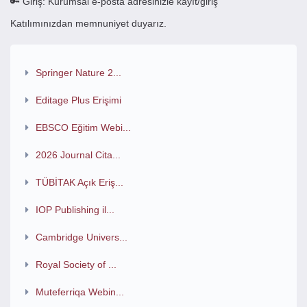
🔑 Giriş: Kurumsal e-posta adresinizle kayıt/giriş
Katılımınızdan memnuniyet duyarız.
Springer Nature 2...
Editage Plus Erişimi
EBSCO Eğitim Webi...
2026 Journal Cita...
TÜBİTAK Açık Eriş...
IOP Publishing il...
Cambridge Univers...
Royal Society of ...
Muteferriqa Webin...