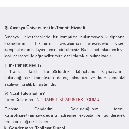
📚
Amasya Üniversitesi In-Transit Hizmeti
Amasya Üniversitesi'nde bir kampüste bulunmayan kütüphane
kaynaklarını, In-Transit uygulaması aracılığıyla diğer
kampüslerden kolayca temin edebilirsiniz. Bu hizmet, akademik ve
idari personel ile öğrencilerimize özel olarak sunulmaktadır.
✨
In-Transit Nedir?
In-Transit, farklı kampüslerdeki kütüphane kaynaklarını,
bulunduğunuz kampüsten ödünç almanızı ve iade etmenizi
sağlayan pratik bir sistemdir.
🚀
Nasıl Talep Edilir?
Form Doldurma:
IN-TRANSİT KİTAP İSTEK FORMU
E-posta Gönderimi: Doldurduğunuz formu
kutuphane@amasya.edu.tr
adresine e-posta ile göndererek
transfer isteğinizi bildirin.
🗓️
Gönderim ve Teslimat Süreci