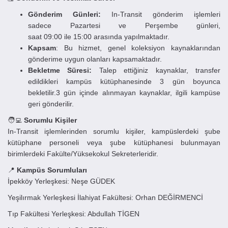
Gönderim Günleri:
In-Transit gönderim işlemleri
sadece
Pazartesi
ve
Perşembe
günleri,
saat
09:00
ile
15:00
arasında yapılmaktadır.
Kapsam
:
Bu hizmet, genel koleksiyon kaynaklarından
gönderime uygun olanları kapsamaktadır.
Bekletme Süresi:
Talep ettiğiniz kaynaklar, transfer
edildikleri kampüs kütüphanesinde
3
gün boyunca
bekletilir.
3
gün içinde alınmayan kaynaklar, ilgili kampüse
geri gönderilir.
🧑‍💻
Sorumlu Kişiler
In-Transit işlemlerinden sorumlu kişiler, kampüslerdeki şube
kütüphane personeli veya şube kütüphanesi bulunmayan
birimlerdeki Fakülte/Yüksekokul Sekreterleridir.
📍
Kampüs Sorumluları
İpekköy Yerleşkesi: Neşe GÜDEK
Yeşilırmak Yerleşkesi İlahiyat Fakültesi: Orhan DEĞİRMENCİ
Tıp Fakültesi Yerleşkesi: Abdullah TİGEN