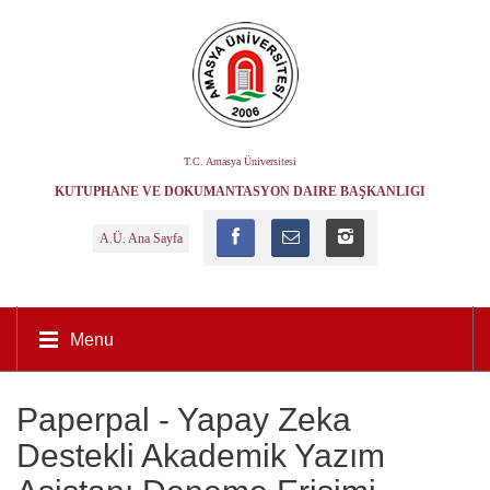
T.C. Amasya Üniversitesi
KÜTÜPHANE VE DOKÜMANTASYON DAIRE BAŞKANLIĞI
A.Ü. Ana Sayfa
Menu
Paperpal - Yapay Zeka
Destekli Akademik Yazım