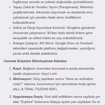
İngilizceye anında ve yüksek doğrulukla çevirebilirsiniz.
Yapay Zekâ ile Yeniden Yazım (Paraphrase): Metninizi
çeşitlendirmek, tekrardan kaçınmak ve akademik tonu
yakalamak için yeniden ifade etme özelliklerini
kullanabilirsiniz.
İntihal ve Dergi Uyumluluk Kontrolü: Dergilere gönderim
öncesinde çalışmanızı 30’dan fazla teknik kritere göre
tarayabilir ve intihal riskini en aza indirebilirsiniz.
Entegre Çalışma: MS Word, Google Docs ve Overleaf
eklentileri sayesinde platform değiştirmeden, yazdığınız
yerde anlık destek alabilirsiniz.
D
eneme Erişimini Etkinleştirme Adımları
Kayıt
: Bağlantı üzerinden kurumsal e-posta adresinizle
üyelik oluşturunuz:
Kayıt Linki
Aktivasyon:
Giriş yaptıktan sonra “Have an activation
code?” alanına, kurumumuz için tanımlanan kodu giriniz.
(ALL-A-TRIAL-TGZDX9-9DF).
Uygulamaya Geçiş:
Kod aktif edildikten sonra sayfada yer
alan ​"Explore" butonuna tıklayıp açılan yan sayfadan Go to