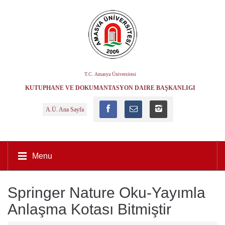
T.C. Amasya Üniversitesi
KÜTÜPHANE VE DOKÜMANTASYON DAIRE BAŞKANLIĞI
A.Ü. Ana Sayfa
Menu
Springer Nature Oku-Yayımla
Anlaşma Kotası Bitmiştir