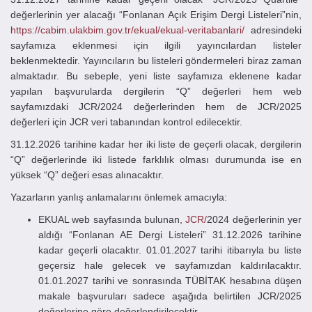
değerlerinin yer alacağı “Fonlanan Açık Erişim Dergi Listeleri”nin,
https://cabim.ulakbim.gov.tr/ekual/ekual-veritabanlari/
adresindeki
sayfamıza eklenmesi için ilgili yayıncılardan listeler
beklenmektedir. Yayıncıların bu listeleri göndermeleri biraz zaman
almaktadır. Bu sebeple, yeni liste sayfamıza eklenene kadar
yapılan başvurularda dergilerin “Q” değerleri hem web
sayfamızdaki JCR/2024 değerlerinden hem de JCR/2025
değerleri için JCR veri tabanından kontrol edilecektir.
31.12.2026 tarihine kadar her iki liste de geçerli olacak, dergilerin
“Q” değerlerinde iki listede farklılık olması durumunda ise en
yüksek “Q” değeri esas alınacaktır.
Yazarların yanlış anlamalarını önlemek amacıyla:
EKUAL web sayfasında bulunan,
JCR/
2024 değerlerinin yer
aldığı “Fonlanan AE Dergi Listeleri” 31.12.2026 tarihine
kadar geçerli olacaktır. 01.01.2027 tarihi itibarıyla bu liste
geçersiz hale gelecek ve sayfamızdan kaldırılacaktır.
01.01.2027 tarihi ve sonrasında TÜBİTAK hesabına düşen
makale başvuruları sadece aşağıda belirtilen JCR/2025
değerlerine göre değerlendirilecektir.